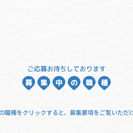
ご応募お待ちしております
募
集
中
の
職
種
の職種をクリックすると、
募集要項をご覧いただ